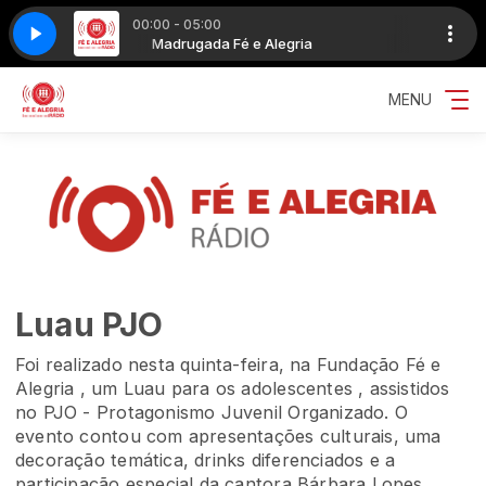
00:00 - 05:00
 Cara Apaixonado_50k
a
Madrugada Fé e Alegria
Mumuzinho, Sorriso Maroto - Um Cara Apaixonad
MENU
Luau PJO
Foi realizado nesta quinta-feira, na Fundação Fé e
Alegria , um Luau para os adolescentes , assistidos
no PJO - Protagonismo Juvenil Organizado. O
evento contou com apresentações culturais, uma
decoração temática, drinks diferenciados e a
participação especial da cantora Bárbara Lopes.