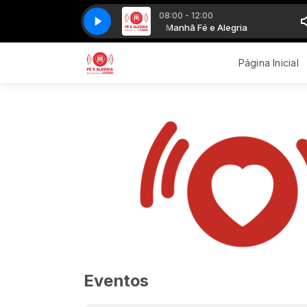
08:00 - 12:00
selho Bom - Part. Maiara e Maraisa(MP3_128K)
Manhã Fé e Alegria
Manhã Fé e Alegria
Diego _ Victor Hugo - Con
Página Inicial
Eventos