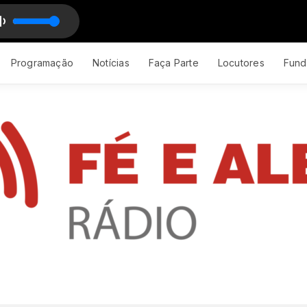
selho Bom - Part. Maiara e Maraisa(MP3_128K)
Programação
Notícias
Faça Parte
Locutores
Fund