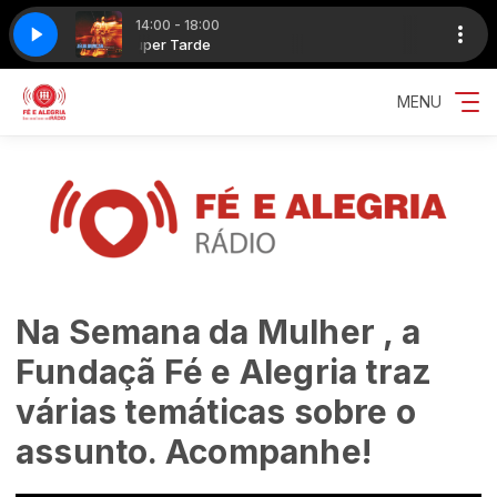
14:00 - 18:00
arde
Super Tarde
Zelia Duncan - Alma
MENU
Na Semana da Mulher , a
Fundaçã Fé e Alegria traz
várias temáticas sobre o
assunto. Acompanhe!