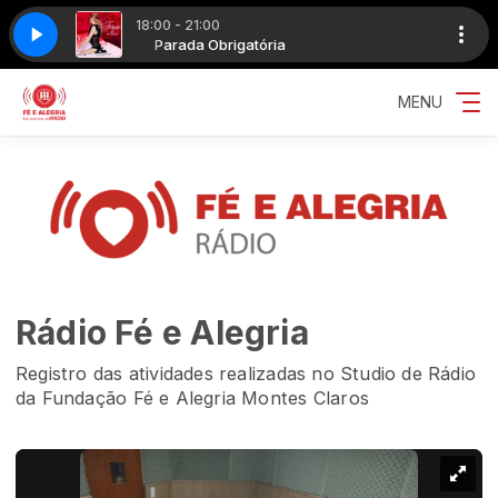
18:00 - 21:00
DONT CRY
ia
Parada Obrigatória
FERGIE - BIG GIRLS DONT CRY
MENU
Rádio Fé e Alegria
Registro das atividades realizadas no Studio de Rádio
da Fundação Fé e Alegria Montes Claros