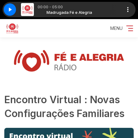
00:00 - 05:00
do (Vídeo Oficial)_50k
gria
Madrugada Fé e Alegria
Zé Vaqueiro - Tenho Medo (Vídeo Oficial)_50k
MENU
Encontro Virtual : Novas
Configurações Familiares