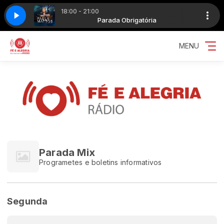
18:00 - 21:00
TTOS - QUE SORTE A NOSSA
Obrigatória
Parada Obrigatória
PAULA MATTOS - QUE SORTE A NOSSA
MENU
Parada Mix
Programetes e boletins informativos
Segunda