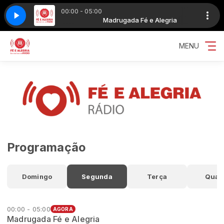
00:00 - 05:00
n - Eu nunca amei uma mulher assim
 Fé e Alegria
Madrugada Fé e Alegria
Edson e Hudson - Eu nunca amei um
MENU
Programação
Domingo
Segunda
Terça
Quar
00:00 - 05:00
AGORA
Madrugada Fé e Alegria