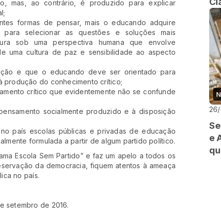
Cl
, mas, ao contrário, é produzido para explicar
l;
entes formas de pensar, mais o educando adquire
s para selecionar as questões e soluções mais
utura sob uma perspectiva humana que envolve
 de uma cultura de paz e sensibilidade ao aspecto
ação e que o educando deve ser orientado para
à produção do conhecimento crítico;
samento crítico que evidentemente não se confunde
N
26
 pensamento socialmente produzido e à disposição
Se
no país escolas públicas e privadas de educação
e 
almente formulada a partir de algum partido político.
qu
rama Escola Sem Partido” e faz um apelo a todos os
reservação da democracia, fiquem atentos à ameaça
ica no país.
de setembro de 2016.