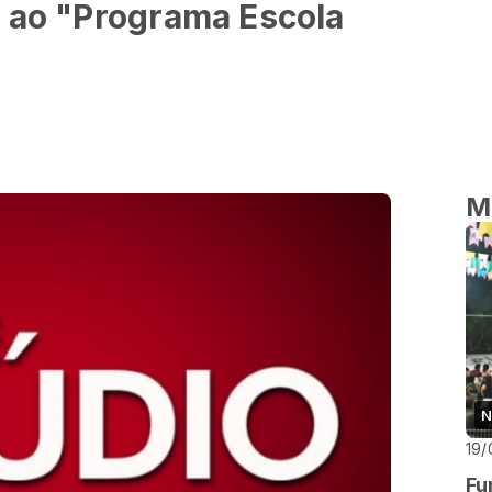
a ao "Programa Escola
M
N
19/
Fu