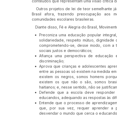
conteúdos que representam uma visão crítica d
Outros projetos de lei de teor semelhante já 
Brasil afora, trazendo preocupação aos m
comunidades escolares brasileiras.
Diante disso, Fé e Alegria do Brasil, Movimen
Preconiza uma educação popular integral,
solidariedade, respeito mútuo, dignidade 
comprometendo-se, desse modo, com a tr
sociais justos e democráticos;
Afiança uma perspectiva de educação
discriminação;
Aprova que crianças e adolescentes apren
entre as pessoas só existem na medida em 
existem os negros, somos homens porque
existem os que não o são, somos brasil
haitianos; e, nesse sentido, não se justific
Defende que a escola deve responder 
educandos, adequando as respostas às difer
Entende que o processo de aprendizagem
que, por sua vez, requer aprender a p
desvendar o mundo que cerca o educando s