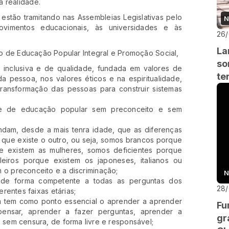
a realidade.
estão tramitando nas Assembleias Legislativas pelo
N
ovimentos educacionais, às universidades e às
26
La
to de Educação Popular Integral e Promoção Social,
so
 inclusiva e de qualidade, fundada em valores de
te
da pessoa, nos valores éticos e na espiritualidade,
ansformação das pessoas para construir sistemas
 e de educação popular sem preconceito e sem
dam, desde a mais tenra idade, que as diferenças
que existe o outro, ou seja, somos brancos porque
 existem as mulheres, somos deficientes porque
eiros porque existem os japoneses, italianos ou
am o preconceito e a discriminação;
N
de forma competente a todas as perguntas dos
28
entes faixas etárias;
 tem como ponto essencial o aprender a aprender
Fu
ensar, aprender a fazer perguntas, aprender a
gr
em censura, de forma livre e responsável;