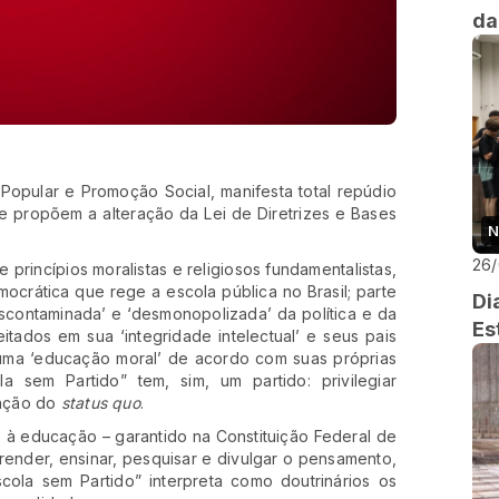
da
opular e Promoção Social, manifesta total repúdio
e propõem a alteração da Lei de Diretrizes e Bases
N
26
princípios moralistas e religiosos fundamentalistas,
ocrática que rege a escola pública no Brasil; parte
Di
scontaminada’ e ‘desmonopolizada’ da política e da
Es
itados em sua ‘integridade intelectual’ e seus pais
 uma ‘educação moral’ de acordo com suas próprias
 sem Partido” tem, sim, um partido: privilegiar
enção do
status quo
.
à educação – garantido na Constituição Federal de
render, ensinar, pesquisar e divulgar o pensamento,
cola sem Partido” interpreta como doutrinários os