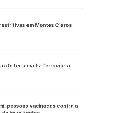
restritivas em Montes Claros
o de ter a malha ferroviária
mil pessoas vacinadas contra a