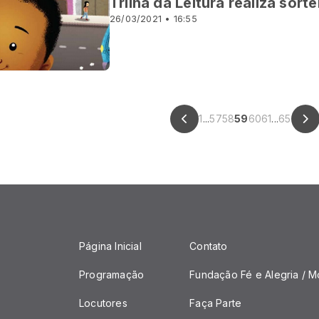
Trilha da Leitura realiza sort
26/03/2021 • 16:55
1
...
57
58
59
60
61
...
65
Página Inicial
Contato
Programação
Fundação Fé e Alegria / M
Locutores
Faça Parte