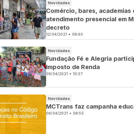
Novidades
Comércio, bares, academias e
atendimento presencial em M
decreto
12/04/2021 • 08:40
Novidades
Fundação Fé e Alegria parti
Imposto de Renda
09/04/2021 • 10:37
Novidades
MCTrans faz campanha educat
09/04/2021 • 08:55